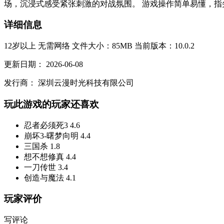
场，沉浸式感受紧张刺激的对战氛围。 游戏操作简单易懂，指
详细信息
12岁以上
无需网络
文件大小：85MB
当前版本：10.0.2
更新日期：
2026-06-08
发行商：
深圳云漫时光科技有限公司
玩此游戏的玩家还喜欢
忍者必须死3
4.6
崩坏3-曙梦向明
4.4
三国杀
1.8
想不想修真
4.4
一刀传世
3.4
创造与魔法
4.1
玩家评价
写评论