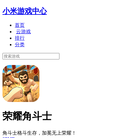
小米游戏中心
首页
云游戏
排行
分类
荣耀角斗士
角斗士格斗生存，加冕无上荣耀！