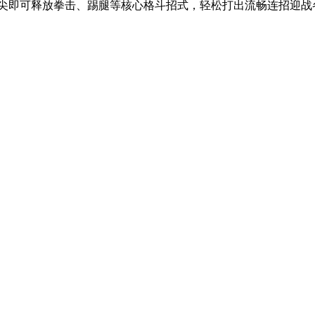
尖即可释放拳击、踢腿等核心格斗招式，轻松打出流畅连招迎战各路