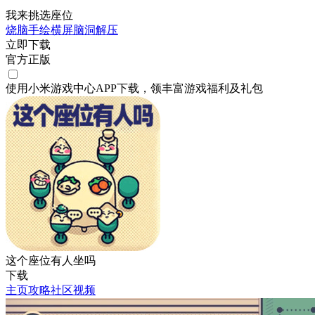
我来挑选座位
烧脑
手绘
横屏
脑洞
解压
立即下载
官方正版
使用小米游戏中心APP
下载
，领丰富游戏
福利
及
礼包
这个座位有人坐吗
下载
主页
攻略
社区
视频