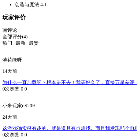
创造与魔法
4.1
玩家评价
写评论
全部评分(4)
热门
|
最新
|
最赞
薄荷绿呀
14天前
为什么一直加载呀？根本进不去！我等好久了，直接五星差评！(`
0次浏览
0
0
小米玩家oS20HJ
24天前
这游戏确实挺有趣的。就是道具有点难找。而且我发现那个电
0次浏览
0
0