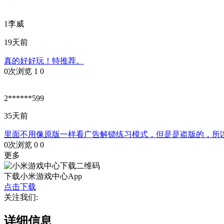
1李威
19天前
真的好好玩！特推荐。
0次浏览
1
0
2******599
35天前
里面不用像原版一样看广告解锁练习模式，但是是盗版的，所
0次浏览
0
0
更多
下载小米游戏中心App
点击下载
关注我们:
详细信息