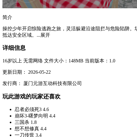
简介
操控少年开启惊险逃跑之旅，灵活躲避沿途阻拦与危险陷阱。
抵达安全区域。...
展开
详细信息
16岁以上
无需网络
文件大小：148MB
当前版本：1.0
更新日期：
2026-05-22
发行商：
厦门元游互动科技有限公司
玩此游戏的玩家还喜欢
忍者必须死3
4.6
崩坏3-曙梦向明
4.4
三国杀
1.8
想不想修真
4.4
一刀传世
3.4