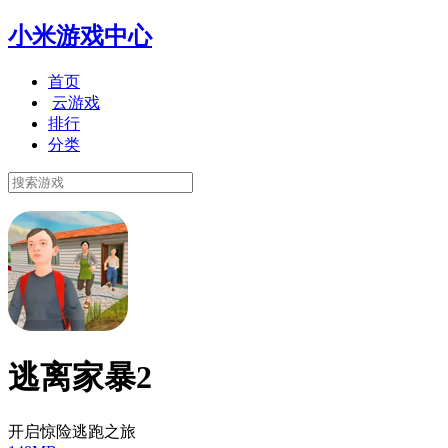
小米游戏中心
首页
云游戏
排行
分类
逃离家暴2
开启惊险逃跑之旅