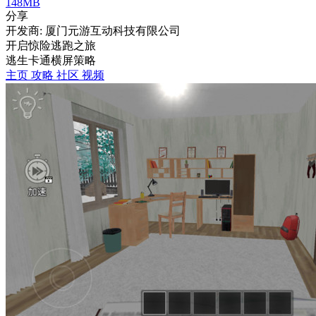
148MB
分享
开发商: 厦门元游互动科技有限公司
开启惊险逃跑之旅
逃生
卡通
横屏
策略
主页
攻略
社区
视频