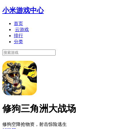
小米游戏中心
首页
云游戏
排行
分类
修狗三角洲大战场
修狗空降抢物资，射击惊险逃生