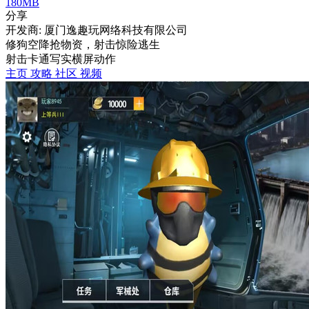
180MB
分享
开发商: 厦门逸趣玩网络科技有限公司
修狗空降抢物资，射击惊险逃生
射击
卡通
写实
横屏
动作
主页
攻略
社区
视频