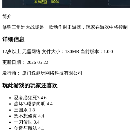
简介
修狗三角洲大战场是一款动作射击游戏，玩家在游戏中将控制一
详细信息
12岁以上
无需网络
文件大小：180MB
当前版本：1.0.0
更新日期：
2026-05-22
发行商：
厦门逸趣玩网络科技有限公司
玩此游戏的玩家还喜欢
忍者必须死3
4.6
崩坏3-曙梦向明
4.4
三国杀
1.8
想不想修真
4.4
一刀传世
3.4
创造与魔法
4.1