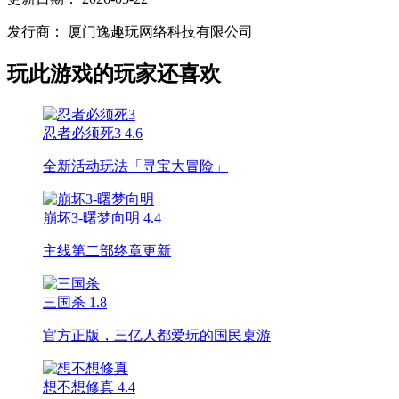
发行商：
厦门逸趣玩网络科技有限公司
玩此游戏的玩家还喜欢
忍者必须死3
4.6
全新活动玩法「寻宝大冒险」
崩坏3-曙梦向明
4.4
主线第二部终章更新
三国杀
1.8
官方正版，三亿人都爱玩的国民桌游
想不想修真
4.4