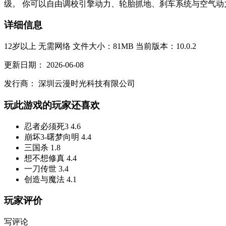
级。 你可以自由调校引擎动力、轮胎抓地、刹车系统与空气动
详细信息
12岁以上
无需网络
文件大小：81MB
当前版本：10.0.2
更新日期：
2026-06-08
发行商：
深圳云漫时光科技有限公司
玩此游戏的玩家还喜欢
忍者必须死3
4.6
崩坏3-曙梦向明
4.4
三国杀
1.8
想不想修真
4.4
一刀传世
3.4
创造与魔法
4.1
玩家评价
写评论