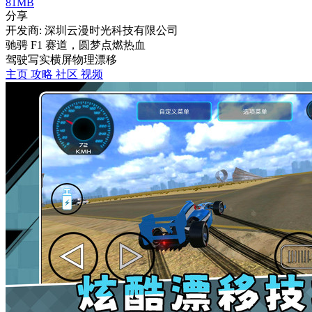
81MB
分享
开发商: 深圳云漫时光科技有限公司
驰骋 F1 赛道，圆梦点燃热血
驾驶
写实
横屏
物理
漂移
主页
攻略
社区
视频