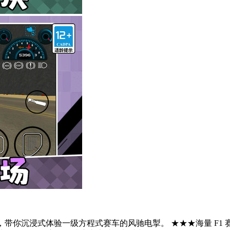
带你沉浸式体验一级方程式赛车的风驰电掣。 ★★★海量 F1 赛