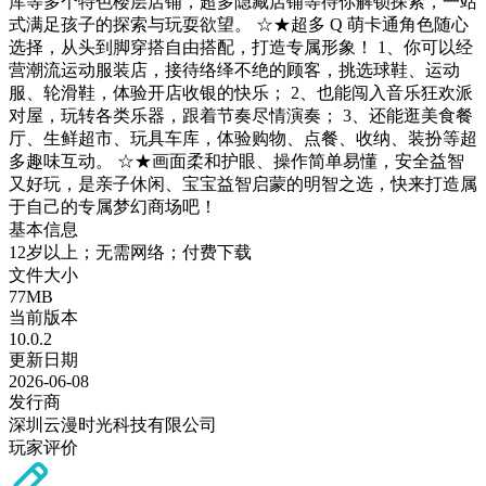
库等多个特色楼层店铺，超多隐藏店铺等待你解锁探索，一站
式满足孩子的探索与玩耍欲望。 ☆★超多 Q 萌卡通角色随心
选择，从头到脚穿搭自由搭配，打造专属形象！ 1、你可以经
营潮流运动服装店，接待络绎不绝的顾客，挑选球鞋、运动
服、轮滑鞋，体验开店收银的快乐； 2、也能闯入音乐狂欢派
对屋，玩转各类乐器，跟着节奏尽情演奏； 3、还能逛美食餐
厅、生鲜超市、玩具车库，体验购物、点餐、收纳、装扮等超
多趣味互动。 ☆★画面柔和护眼、操作简单易懂，安全益智
又好玩，是亲子休闲、宝宝益智启蒙的明智之选，快来打造属
于自己的专属梦幻商场吧！
基本信息
12岁以上；无需网络；付费下载
文件大小
77MB
当前版本
10.0.2
更新日期
2026-06-08
发行商
深圳云漫时光科技有限公司
玩家评价