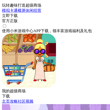
玩转趣味打造超级商场
模拟
卡通
横屏
休闲
经营
立即下载
官方正版
使用小米游戏中心APP
下载
，领丰富游戏
福利
及
礼包
我的超级商场
下载
主页
攻略
社区
视频