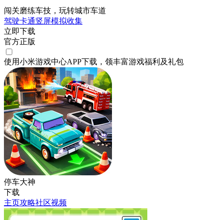
闯关磨练车技，玩转城市车道
驾驶
卡通
竖屏
模拟
收集
立即下载
官方正版
使用小米游戏中心APP
下载
，领丰富游戏
福利
及
礼包
停车大神
下载
主页
攻略
社区
视频