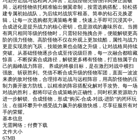
均划分近战与远程两大阵营，近战怪物凭借强悍肉身正面破
局，远程怪物依托精准输出侧翼牵制，按需选购搭配，轻松搭
建专属初始战队，为后续对战筑牢根基。简单的钻石兑换逻
辑，让每一次选购都充满策略考量，快速上手即可沉浸其中。
合成进化是提升战力的核心密钥，也是游戏的趣味所在。当拥
有两只相同等级的怪物时，只需轻轻拖拽合并，便能解锁更高
阶的强力怪物。高阶怪物不仅在外观上更加炫酷，属性与战力
更是实现质的飞跃，技能效果也会随之升级，让对战格局持续
突破。从基础怪物逐步合成至传说级巨兽，每一次融合都暗藏
惊喜，不断探索合成路径，解锁更多稀有怪物，打造独属于自
己的巅峰战力阵容。 养成的终极目标，是在激烈对战中横扫
强敌、斩获胜利。凭借不断合成升级的怪物军团，直面一波波
来袭的敌对怪物，合理排布近战与远程阵容，用高阶怪物的压
制力撕开敌方防线，以精准的阵容搭配化解对手攻势。每一场
对战的胜利，都将印证合成策略的正确性，同时积累资源助力
进一步解锁、合成怪物，形成“购买-合成-对战-进阶”的闭环玩
法，在循环攀升中感受战力飙升的极致快感，尽享征服所有对
手的荣耀。
基本信息
无需网络；付费下载
文件大小
67MB