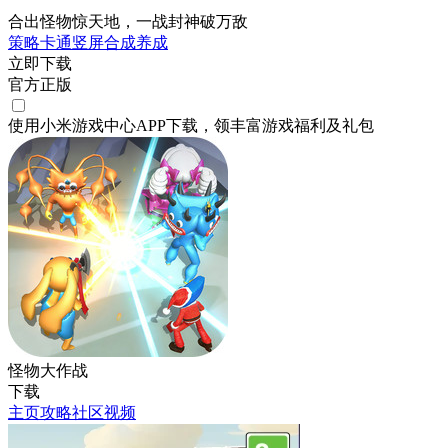
合出怪物惊天地，一战封神破万敌
策略
卡通
竖屏
合成
养成
立即下载
官方正版
使用小米游戏中心APP
下载
，领丰富游戏
福利
及
礼包
怪物大作战
下载
主页
攻略
社区
视频