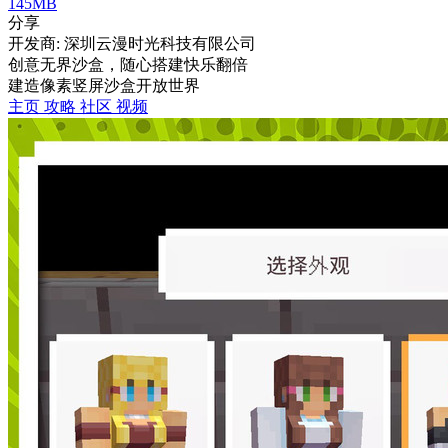
145MB
分享
开发商: 深圳云漫时光科技有限公司
创意无界沙盒，随心搭建快乐翻倍
建造
像素
竖屏
沙盒
开放世界
主页
攻略
社区
视频