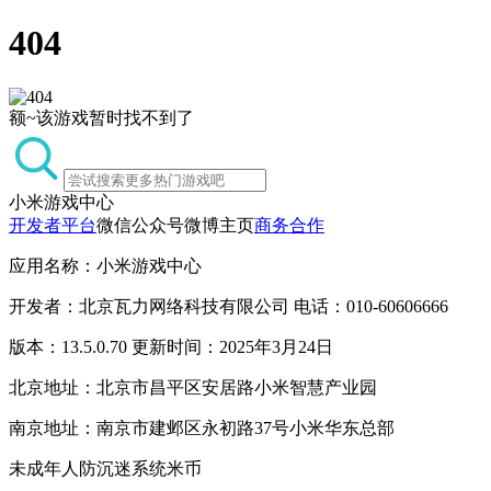
404
额~该游戏暂时找不到了
小米游戏中心
开发者平台
微信公众号
微博主页
商务合作
应用名称：小米游戏中心
开发者：北京瓦力网络科技有限公司 电话：010-60606666
版本：13.5.0.70 更新时间：2025年3月24日
北京地址：北京市昌平区安居路小米智慧产业园
南京地址：南京市建邺区永初路37号小米华东总部
未成年人防沉迷系统
米币