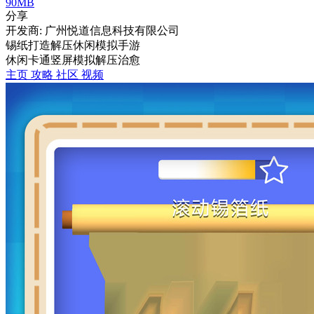
90MB
分享
开发商: 广州悦道信息科技有限公司
锡纸打造解压休闲模拟手游
休闲
卡通
竖屏
模拟
解压
治愈
主页
攻略
社区
视频