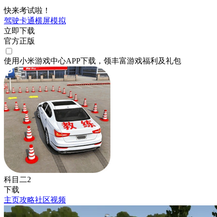
快来考试啦！
驾驶
卡通
横屏
模拟
立即下载
官方正版
使用小米游戏中心APP
下载
，领丰富游戏
福利
及
礼包
科目二2
下载
主页
攻略
社区
视频