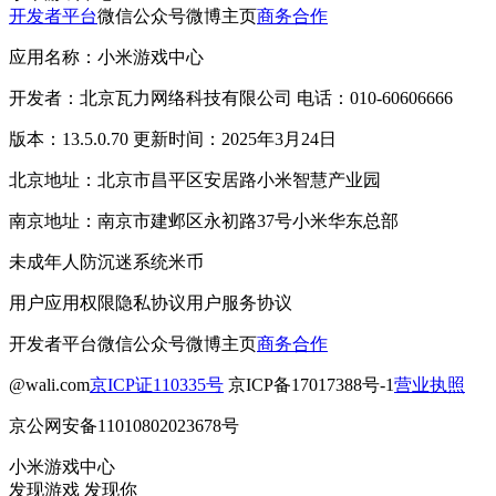
开发者平台
微信公众号
微博主页
商务合作
应用名称：小米游戏中心
开发者：北京瓦力网络科技有限公司 电话：010-60606666
版本：13.5.0.70 更新时间：2025年3月24日
北京地址：北京市昌平区安居路小米智慧产业园
南京地址：南京市建邺区永初路37号小米华东总部
未成年人防沉迷系统
米币
用户应用权限
隐私协议
用户服务协议
开发者平台
微信公众号
微博主页
商务合作
@wali.com
京ICP证110335号
京ICP备17017388号-1
营业执照
京公网安备11010802023678号
小米游戏中心
发现游戏 发现你