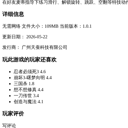
在好友麦蒂指导下练习滑行、解锁旋转、跳跃、空翻等特技动作
详细信息
无需网络
文件大小：109MB
当前版本：1.0.1
更新日期：
2026-05-22
发行商：
广州天蚕科技有限公司
玩此游戏的玩家还喜欢
忍者必须死3
4.6
崩坏3-曙梦向明
4.4
三国杀
1.8
想不想修真
4.4
一刀传世
3.4
创造与魔法
4.1
玩家评价
写评论