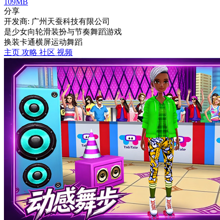
109MB
分享
开发商: 广州天蚕科技有限公司
是少女向轮滑装扮与节奏舞蹈游戏
换装
卡通
横屏
运动
舞蹈
主页
攻略
社区
视频