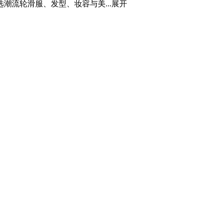
流轮滑服、发型、妆容与美...
展开