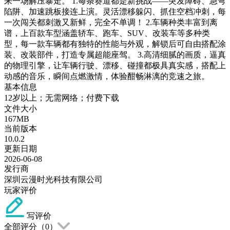
来一场解压暴走。 1.每条赛道都是新挑战——突发障碍、急弯
陷阱、加速跳板接连上演。灵活漂移躲闪、抓住空档冲刺，每
一次闯关都刺激又新鲜，完全不单调！ 2.车辆种类丰富到离
谱，上百款车型涵盖轿车、跑车、SUV、改装车等多种类
型，每一款车辆都有独特的性能与外观，解锁后可自由搭配涂
装、改装部件，打造专属超能座驾。 3.高清细腻的画质，逼真
的物理引擎，让车辆行驶、漂移、碰撞都极具真实感，搭配上
动感的音乐，瞬间点燃激情，体验酣畅淋漓的竞速之旅。
基本信息
12岁以上；无需网络；付费下载
文件大小
167MB
当前版本
10.0.2
更新日期
2026-06-08
发行商
深圳云漫时光科技有限公司
玩家评价
写评价
全部评分（
0
）