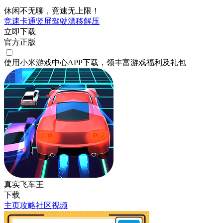
休闲不无聊，竞速无上限！
竞速
卡通
竖屏
驾驶
漂移
解压
立即下载
官方正版
使用小米游戏中心APP
下载
，领丰富游戏
福利
及
礼包
真实飞车王
下载
主页
攻略
社区
视频