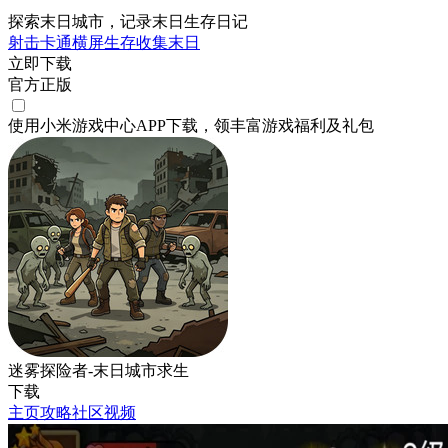
探索末日城市，记录末日生存日记
射击
卡通
横屏
生存
收集
末日
立即下载
官方正版
使用小米游戏中心APP
下载
，领丰富游戏
福利
及
礼包
迷雾探险者-末日城市求生
下载
主页
攻略
社区
视频