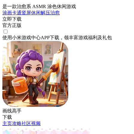
是一款治愈系 ASMR 涂色休闲游戏
涂画
卡通
竖屏
休闲
解压
治愈
立即下载
官方正版
使用小米游戏中心APP
下载
，领丰富游戏
福利
及
礼包
画线高手
下载
主页
攻略
社区
视频