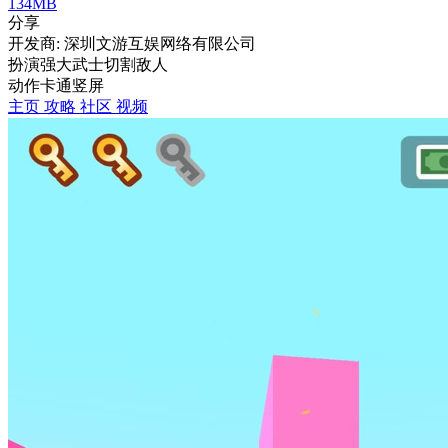
134MB
分享
开发商: 深圳文游互娱网络有限公司
扮演强大武士切割敌人
动作
卡通
竖屏
主页
攻略
社区
视频