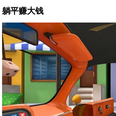
躺平赚大钱