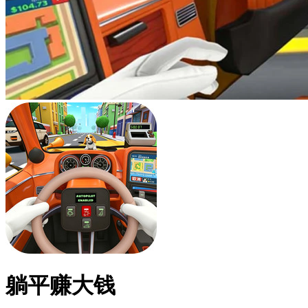
躺平赚大钱