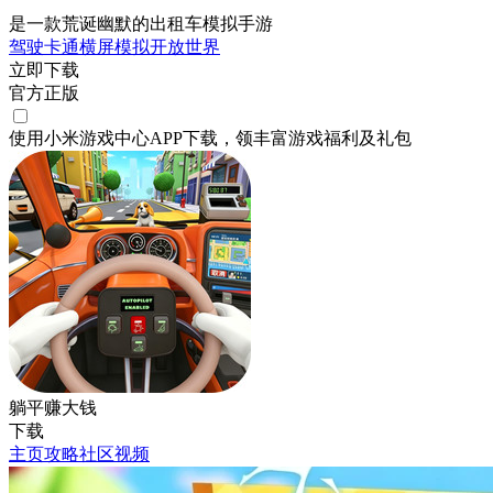
是一款荒诞幽默的出租车模拟手游
驾驶
卡通
横屏
模拟
开放世界
立即下载
官方正版
使用小米游戏中心APP
下载
，领丰富游戏
福利
及
礼包
躺平赚大钱
下载
主页
攻略
社区
视频