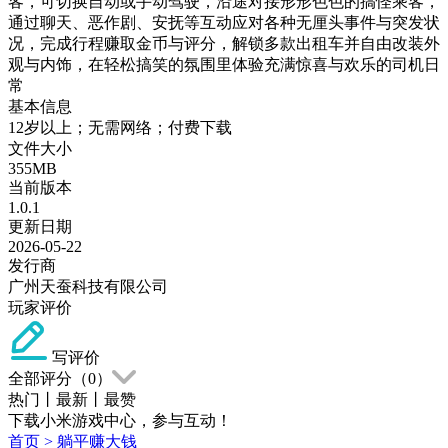
客，可切换自动或手动驾驶，沿途对接形形色色的搞怪乘客，
通过聊天、恶作剧、安抚等互动应对各种无厘头事件与突发状
况，完成行程赚取金币与评分，解锁多款出租车并自由改装外
观与内饰，在轻松搞笑的氛围里体验充满惊喜与欢乐的司机日
常
基本信息
12岁以上；无需网络；付费下载
文件大小
355MB
当前版本
1.0.1
更新日期
2026-05-22
发行商
广州天蚕科技有限公司
玩家评价
写评价
全部评分（
0
）
热门
丨
最新
丨
最赞
下载小米游戏中心，参与互动！
首页
>
躺平赚大钱