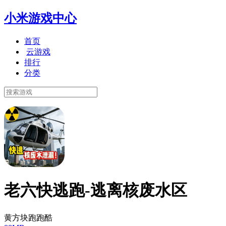
小米游戏中心
首页
云游戏
排行
分类
老六快逃跑-逃离核废水区
黄方块跑跑酷