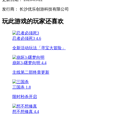
发行商：
长沙优乐创游科技有限公司
玩此游戏的玩家还喜欢
忍者必须死3
4.6
全新活动玩法「寻宝大冒险」
崩坏3-曙梦向明
4.4
主线第二部终章更新
三国杀
1.8
限时秒杀开启
想不想修真
4.4