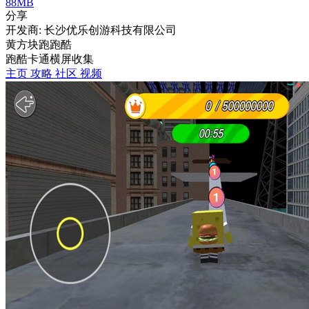
88MB
分享
开发商: 长沙优乐创游科技有限公司
黄方块跑跑酷
跑酷
卡通
横屏
收集
主页
攻略
社区
视频