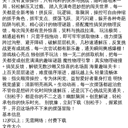
关！没有复杂操作，只有纯粹的快乐与挑战，随时随地来一
局，轻松解压又过瘾。 踏入充满奇思妙想的闯关世界，每一
关都是全新考验！拼反应、玩逻辑、靠脑洞，操控可自由伸缩
的抓手角色，抓牢支点、摆荡飞跃、灵巧闪避，躲开各种奇葩
陷阱与机关。精心设计的物理谜题，搭配魔性搞笑的物理反
馈，每次闯关都有意外惊喜，笑料与挑战拉满。 玩法极简，
精通超有料！ 只需手指拖动，即可牢牢抓取物体，借力摆荡
跨过沟壑、避开障碍，破解层层机关。几秒速通解压，反复挑
战更有成就感，每一次尝试都有新乐趣，通关瞬间爽感爆棚！
游戏核心亮点 独创抓手玩法：独一无二的抓取机制，把每一
关都变成创意满满的趣味谜题 魔性物理引擎：真实物理碰撞
+ 搞笑反馈，解锁无数沙雕又惊喜的名场面 海量趣味关卡：
上百关层层递进，难度循序渐进，越玩越上头 轻量流畅体
验：指尖顺滑操控，专为休闲党、益智爱好者量身打造 明快
视觉盛宴：清新明亮画风 + 生动动画，每一次摆荡都超治愈
不管你是想碎片化时间快速解压，还是沉下心挑战完美通关，
《别松手》都是你的不二之选！幽默脑洞 + 创意解谜，轻松
承包你的快乐时光。 别犹豫，立刻下载《别松手》，握紧抓
手，开启这场停不下来的摆荡冒险！
基本信息
12岁以上；无需网络；付费下载
文件大小