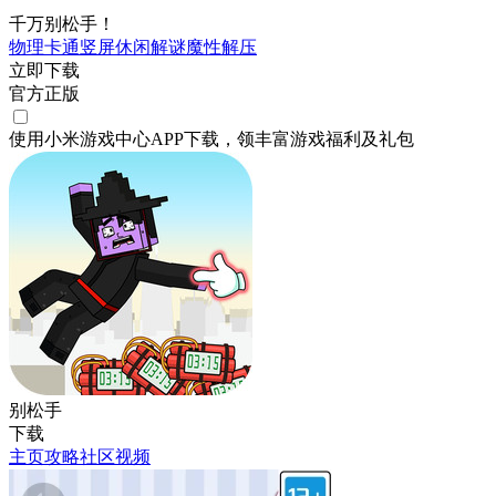
千万别松手！
物理
卡通
竖屏
休闲
解谜
魔性
解压
立即下载
官方正版
使用小米游戏中心APP
下载
，领丰富游戏
福利
及
礼包
别松手
下载
主页
攻略
社区
视频