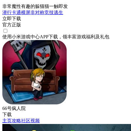
非常魔性有趣的躲猫猫一触即发
潜行
卡通
横屏
非对称竞技
逃生
立即下载
官方正版
使用小米游戏中心APP
下载
，领丰富游戏
福利
及
礼包
66号疯人院
下载
主页
攻略
社区
视频