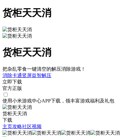
货柜天天消
货柜天天消
把杂乱零食一键清空的解压消除游戏！
消除
卡通
竖屏
益智
解压
立即下载
官方正版
使用小米游戏中心APP
下载
，领丰富游戏
福利
及
礼包
货柜天天消
下载
主页
攻略
社区
视频