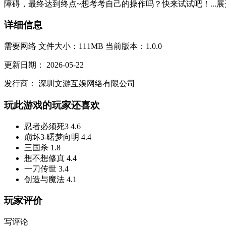
障碍，最终达到终点~想考考自己的操作吗？快来试试吧！...
展
详细信息
需要网络
文件大小：111MB
当前版本：1.0.0
更新日期：
2026-05-22
发行商：
深圳文游互娱网络有限公司
玩此游戏的玩家还喜欢
忍者必须死3
4.6
崩坏3-曙梦向明
4.4
三国杀
1.8
想不想修真
4.4
一刀传世
3.4
创造与魔法
4.1
玩家评价
写评论