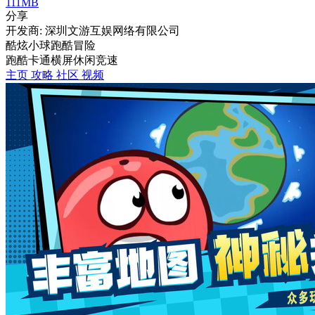
111MB
分享
开发商: 深圳文游互娱网络有限公司
酷炫小球跑酷冒险
跑酷
卡通
横屏
休闲
竞速
主页
攻略
社区
视频