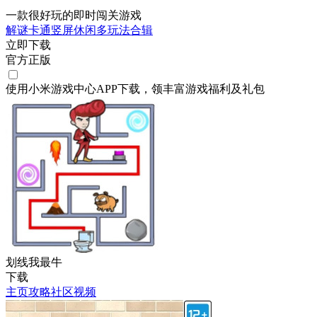
一款很好玩的即时闯关游戏
解谜
卡通
竖屏
休闲
多玩法合辑
立即下载
官方正版
使用小米游戏中心APP
下载
，领丰富游戏
福利
及
礼包
划线我最牛
下载
主页
攻略
社区
视频