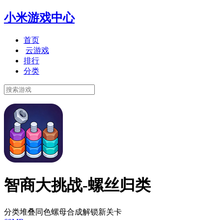
小米游戏中心
首页
云游戏
排行
分类
智商大挑战-螺丝归类
分类堆叠同色螺母合成解锁新关卡