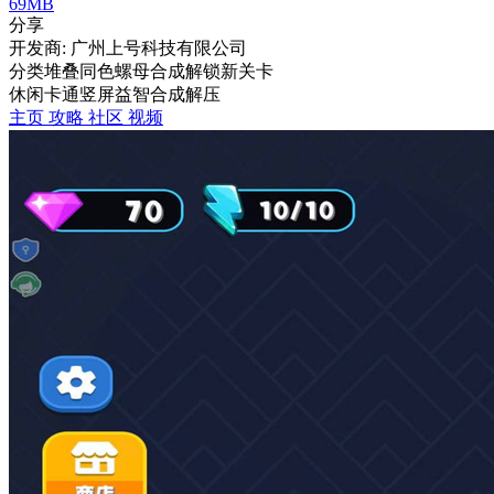
69MB
分享
开发商: 广州上号科技有限公司
分类堆叠同色螺母合成解锁新关卡
休闲
卡通
竖屏
益智
合成
解压
主页
攻略
社区
视频