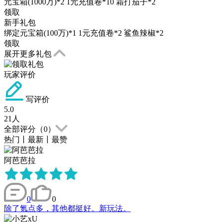
元宝箱(1000万)*2 1元充值卷*10 霜打茄子*2
领取
新手礼包
绑定元宝箱(100万)*1 1元充值卷*2 鲨鱼辣椒*2
领取
展开更多礼包
玩家评价
写评价
5.0
21
人
全部评分（
0
）
热门
丨
最新
丨
最赞
阿芭芭拉
0
0
除了氪点多，其他都挺好。新玩法。