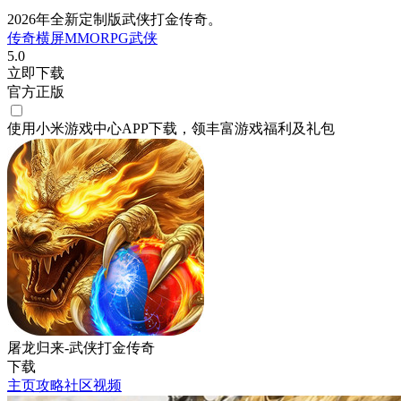
2026年全新定制版武侠打金传奇。
传奇
横屏
MMORPG
武侠
5.0
立即下载
官方正版
使用小米游戏中心APP
下载
，领丰富游戏
福利
及
礼包
屠龙归来-武侠打金传奇
下载
主页
攻略
社区
视频