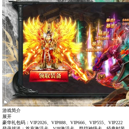
游戏简介
展开
豪华礼包码：VIP2026、VIP888、VIP666、VIP555、VIP222
登录就送：首充激活卡、VIP激活卡、群切神级卡、经典时装