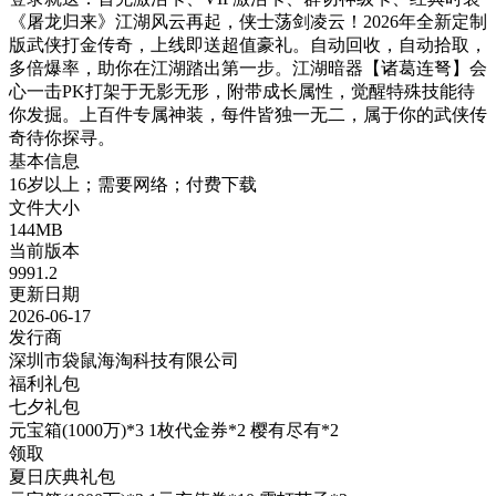
《屠龙归来》江湖风云再起，侠士荡剑凌云！2026年全新定制
版武侠打金传奇，上线即送超值豪礼。自动回收，自动拾取，
多倍爆率，助你在江湖踏出第一步。江湖暗器【诸葛连弩】会
心一击PK打架于无影无形，附带成长属性，觉醒特殊技能待
你发掘。上百件专属神装，每件皆独一无二，属于你的武侠传
奇待你探寻。
基本信息
16岁以上；需要网络；付费下载
文件大小
144MB
当前版本
9991.2
更新日期
2026-06-17
发行商
深圳市袋鼠海淘科技有限公司
福利礼包
七夕礼包
元宝箱(1000万)*3 1枚代金券*2 樱有尽有*2
领取
夏日庆典礼包