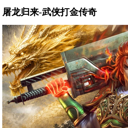
屠龙归来-武侠打金传奇