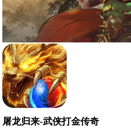
屠龙归来-武侠打金传奇