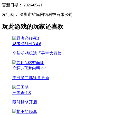
更新日期：
2026-05-21
发行商：
深圳市维库网络科技有限公司
玩此游戏的玩家还喜欢
忍者必须死3
4.6
全新活动玩法「寻宝大冒险」
崩坏3-曙梦向明
4.4
主线第二部终章更新
三国杀
1.8
限时秒杀开启