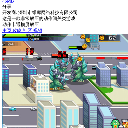
46MB
分享
开发商: 深圳市维库网络科技有限公司
这是一款非常解压的动作闯关类游戏
动作
卡通
横屏
解压
主页
攻略
社区
视频