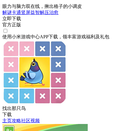
眼力与脑力双在线，揪出格子的小调皮
解谜
卡通
竖屏
益智
解压
治愈
立即下载
官方正版
使用小米游戏中心APP
下载
，领丰富游戏
福利
及
礼包
找出那只鸟
下载
主页
攻略
社区
视频