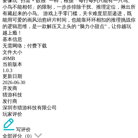
要像玩 “扫雷 + 数独” 一样，根据「每行每列只能有一只鸟、
小鸟不能相邻」的限制，一步步排除干扰、推理定位，揪出所
有藏起来的小鸟。 游戏上手零门槛，关卡难度层层递进，既
能用可爱的画风治愈碎片时间，也能靠环环相扣的推理挑战你
的逻辑思维，是一款解压又上头的 “脑力小甜点”，让你越玩
越上瘾！
基本信息
无需网络；付费下载
文件大小
49MB
当前版本
1.0.3
更新日期
2026-06-30
开发商
猎游科技
发行商
深圳市猎游科技有限公司
玩家评价
写评价
全部评分（
0
）