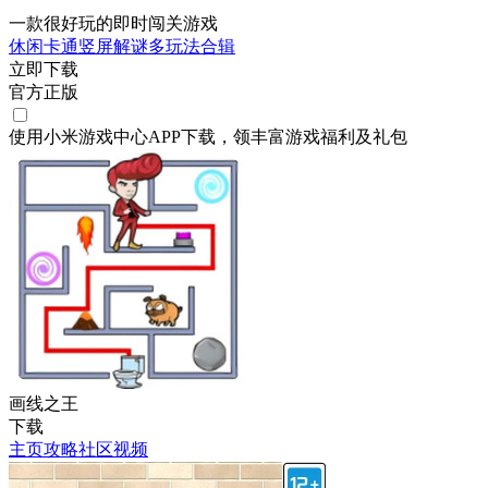
一款很好玩的即时闯关游戏
休闲
卡通
竖屏
解谜
多玩法合辑
立即下载
官方正版
使用小米游戏中心APP
下载
，领丰富游戏
福利
及
礼包
画线之王
下载
主页
攻略
社区
视频