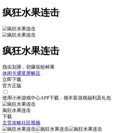
疯狂水果连击
疯狂水果连击
指尖划屏，切爆缤纷鲜果
休闲
卡通
竖屏
解压
立即下载
官方正版
使用小米游戏中心APP
下载
，领丰富游戏
福利
及
礼包
疯狂水果连击
下载
主页
攻略
社区
视频