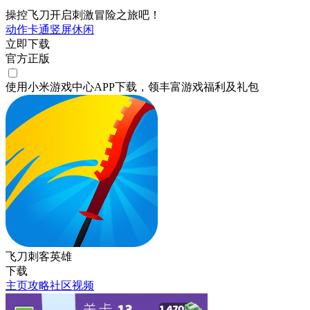
操控飞刀开启刺激冒险之旅吧！
动作
卡通
竖屏
休闲
立即下载
官方正版
使用小米游戏中心APP
下载
，领丰富游戏
福利
及
礼包
飞刀刺客英雄
下载
主页
攻略
社区
视频