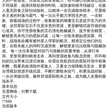
人的严密巡查。凭借灵活的变形能力，你可随心切换形态适应
不同场景，或潜伏暗处静待时机，或快速转移寻找破绽，在敌
人毫无防备之际扣动扳机，以精准一击完成致命暗杀，尽显暗
杀王者的利落与霸气，每一次出手都力求悄无声息、一击制
敌。探索战场的过程中，收集散落的璀璨宝石是提升实力的关
键。这些星际宝石不仅是珍贵的资源，更是解锁武器升级的核
心道具。你可凭借收集的宝石强化枪械威力、提升射击精度，
解锁更具杀伤力的星际武器，让每一次暗杀都如虎添翼。同
时，战场各处藏有被外星人俘获的船员，精准定位他们的位
置，在暗杀敌人的同时完成营救，解锁更多玩法权限与隐藏加
成。 每一次任务都是对技巧与策略的双重考验，从潜行布
局、变形突袭到精准击杀，再到资源收集与船员营救，环环相
扣的玩法带来沉浸式体验。你需在危机四伏的星际环境中权衡
利弊，既要高效清除外星敌人，又要全力保障船员安全，更要
合理规划资源升级武器。不断打磨暗杀技巧，积累实战经验，
一步步突破自我，最终登顶星际暗杀之巅，成为载入史册的最
强杀手。
基本信息
无需网络；付费下载
文件大小
77MB
当前版本