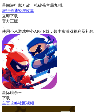
星间潜行弑万敌，枪破苍穹霸九州。
潜行
卡通
竖屏
收集
立即下载
官方正版
使用小米游戏中心APP
下载
，领丰富游戏
福利
及
礼包
星际暗杀王
下载
主页
攻略
社区
视频