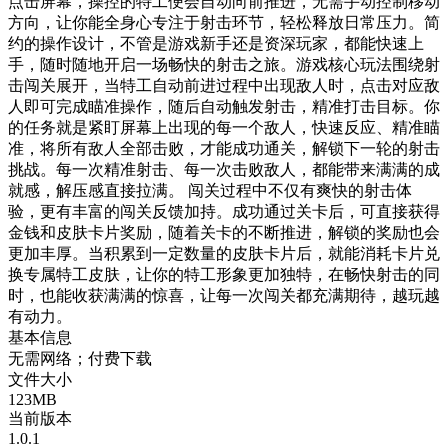
点击屏幕，操控的特工便会自动向前推进，无需手动控制移动
方向，让你能全身心专注于射击环节，轻松释放日常压力。简
约的操作设计，不管是游戏新手还是资深玩家，都能快速上
手，随时随地开启一场畅快的射击之旅。游戏核心玩法围绕射
击闯关展开，当特工自动前进过程中出现敌人时，点击对应敌
人即可完成瞄准操作，随后自动触发射击，精准打击目标。你
的任务就是紧盯屏幕上出现的每一个敌人，快速反应、精准瞄
准，将所有敌人全部击败，才能成功通关，解锁下一轮的射击
挑战。每一次精准射击、每一次击败敌人，都能带来满满的成
就感，解压感直接拉满。 闯关过程中不仅有爽快的射击体
验，更有丰富的闯关反馈加持。成功通过关卡后，可直接获得
金钱和皮肤卡片奖励，随着关卡的不断推进，解锁的奖励也会
更加丰厚。当积累到一定数量的皮肤卡片后，就能消耗卡片兑
换专属特工皮肤，让你的特工形象更加独特，在畅快射击的同
时，也能收获满满的惊喜，让每一次闯关都充满期待，越玩越
有动力。
基本信息
无需网络；付费下载
文件大小
123MB
当前版本
1.0.1