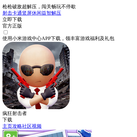
枪枪破敌超解压，闯关畅玩不停歇
射击
卡通
竖屏
休闲
益智
解压
立即下载
官方正版
使用小米游戏中心APP
下载
，领丰富游戏
福利
及
礼包
疯狂射击者
下载
主页
攻略
社区
视频