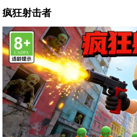
疯狂射击者