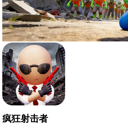
疯狂射击者