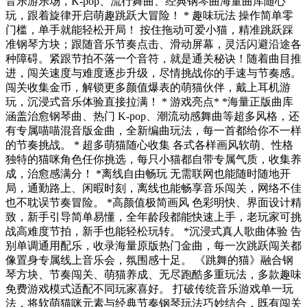
音乐游乐场，K-pop、流行舞曲、经典钢琴曲海量曲库随心
玩，跟着旋律开启萌趣跳跃大冒险！ * 趣味玩法 操作简单零
门槛，单手就能轻松开局！ 按住拖动可爱小猫，精准跳跃踩
准钢琴方块；跟随音乐节奏点击、滑动屏幕，灵活闪避沿途各
种障碍。紧跟节拍不落一个音符，就是通关秘诀！随着曲目推
进，闯关速度与难度逐步升级，尽情挑战你的手速与节奏感。
闯关收集金币，解锁更多颜值爆表的萌猫伙伴，戴上耳机游
玩，沉浸式音乐体验直接拉满！ * 游戏亮点* *海量正版曲库
涵盖治愈钢琴曲、热门 K-pop、潮流动感舞曲等超多风格，还
有专属喵喵混音版金曲，全新编曲玩法，每一首都给你不一样
的节奏挑战。 * 超多萌猫随心收集 各式各样画风软萌、性格
独特的猫咪角色任你挑选，每只小猫都自带专属气质，收集养
成，治愈感满分！ *离线自由畅玩 无需联网也能随时随地开
局，通勤路上、闲暇时刻，离线也能畅享音乐闯关，网络不佳
也不耽误节奏冒险。 *高颜值极简画风 色彩明快、界面设计精
致，新手引导简单易懂，全年龄段都能快速上手，老玩家可挑
战高难度节拍，新手也能轻松玩转。 *沉浸式真人歌曲体验 告
别单调通用配乐，收录海量原版热门金曲，每一次跳跃闯关都
像置身专属线上音乐会，氛围感十足。 《跳舞的猫》融合钢
琴方块、节奏闯关、萌猫养成、无尽跑酷多重玩法，多款趣味
免费游戏模式适配不同玩家喜好。 打破传统音乐游戏单一玩
法，将软萌猫咪元素与经典节奏钢琴玩法巧妙结合，既有闯关