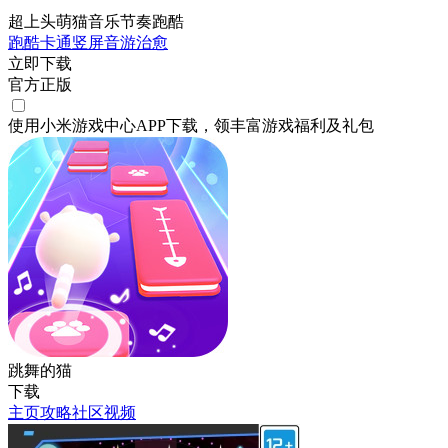
超上头萌猫音乐节奏跑酷
跑酷
卡通
竖屏
音游
治愈
立即下载
官方正版
使用小米游戏中心APP
下载
，领丰富游戏
福利
及
礼包
跳舞的猫
下载
主页
攻略
社区
视频