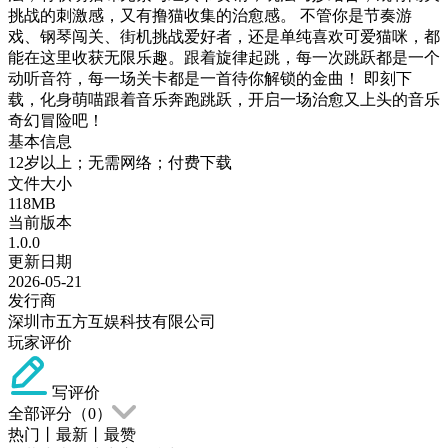
挑战的刺激感，又有撸猫收集的治愈感。 不管你是节奏游
戏、钢琴闯关、街机挑战爱好者，还是单纯喜欢可爱猫咪，都
能在这里收获无限乐趣。跟着旋律起跳，每一次跳跃都是一个
动听音符，每一场关卡都是一首待你解锁的金曲！ 即刻下
载，化身萌喵跟着音乐奔跑跳跃，开启一场治愈又上头的音乐
奇幻冒险吧！
基本信息
12岁以上；无需网络；付费下载
文件大小
118MB
当前版本
1.0.0
更新日期
2026-05-21
发行商
深圳市五方互娱科技有限公司
玩家评价
写评价
全部评分（
0
）
热门
丨
最新
丨
最赞