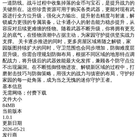
一道防线。战斗过程中收集掉落的金币与宝石，是提升战力的
关键所在。这些珍贵资源可用于购买各类武器，更能对现有武
器进行全方位升级，强化火力输出、提升射击精度与射速，解
锁威力更强的专属装备，让卡通小人的射击能力稳步提升，从
容应对后续更难缠的怪物。随着武器不断升级，你将拥有更充
足的底气，在怪物浪潮中占据主动，为家园守护提供坚实战力
支撑。 关卡逐步推进的同时，更多房屋区域将随之解锁，家
园版图持续扩大的同时，守卫范围也会同步增加，防御难度层
层升级。你需合理规划防御布局，根据不同区域的地形特点调
配战力，将升级后的武器效能最大化发挥，兼顾各个防守点位
不出现漏洞。在不断抵御怪物进攻、解锁新区域的过程中，打
磨射击技巧与防御策略，用强大的战力与缜密的布局，守护好
家园的每一处角落，成为当之无愧的迷你守护王者。
基本信息
无需网络；付费下载
文件大小
84MB
当前版本
1.0.1
更新日期
2026-05-21
发行商