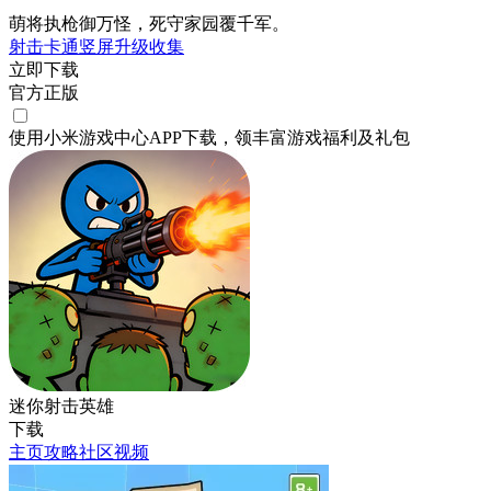
萌将执枪御万怪，死守家园覆千军。
射击
卡通
竖屏
升级
收集
立即下载
官方正版
使用小米游戏中心APP
下载
，领丰富游戏
福利
及
礼包
迷你射击英雄
下载
主页
攻略
社区
视频