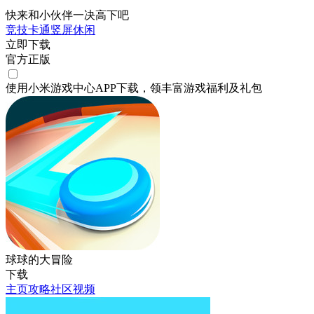
快来和小伙伴一决高下吧
竞技
卡通
竖屏
休闲
立即下载
官方正版
使用小米游戏中心APP
下载
，领丰富游戏
福利
及
礼包
球球的大冒险
下载
主页
攻略
社区
视频