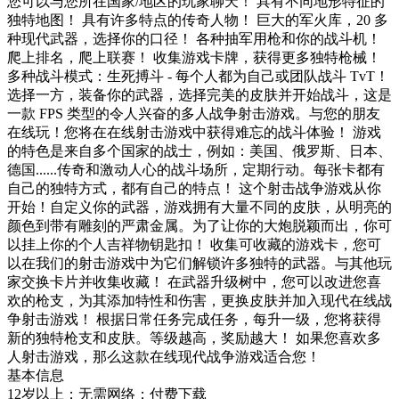
您可以与您所在国家/地区的玩家聊天！ 具有不同地形特征的
独特地图！ 具有许多特点的传奇人物！ 巨大的军火库，20 多
种现代武器，选择你的口径！ 各种抽军用枪和你的战斗机！
爬上排名，爬上联赛！ 收集游戏卡牌，获得更多独特枪械！
多种战斗模式：生死搏斗 - 每个人都为自己或团队战斗 TvT！
选择一方，装备你的武器，选择完美的皮肤并开始战斗，这是
一款 FPS 类型的令人兴奋的多人战争射击游戏。与您的朋友
在线玩！您将在在线射击游戏中获得难忘的战斗体验！ 游戏
的特色是来自多个国家的战士，例如：美国、俄罗斯、日本、
德国......传奇和激动人心的战斗场所，定期行动。每张卡都有
自己的独特方式，都有自己的特点！ 这个射击战争游戏从你
开始！自定义你的武器，游戏拥有大量不同的皮肤，从明亮的
颜色到带有雕刻的严肃金属。为了让你的大炮脱颖而出，你可
以挂上你的个人吉祥物钥匙扣！ 收集可收藏的游戏卡，您可
以在我们的射击游戏中为它们解锁许多独特的武器。与其他玩
家交换卡片并收集收藏！ 在武器升级树中，您可以改进您喜
欢的枪支，为其添加特性和伤害，更换皮肤并加入现代在线战
争射击游戏！ 根据日常任务完成任务，每升一级，您将获得
新的独特枪支和皮肤。等级越高，奖励越大！ 如果您喜欢多
人射击游戏，那么这款在线现代战争游戏适合您！
基本信息
12岁以上；无需网络；付费下载