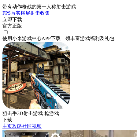
带有动作枪战的第一人称射击游戏
FPS
写实
横屏
射击
收集
立即下载
官方正版
使用小米游戏中心APP
下载
，领丰富游戏
福利
及
礼包
狙击手3D射击游戏-枪游戏
下载
主页
攻略
社区
视频