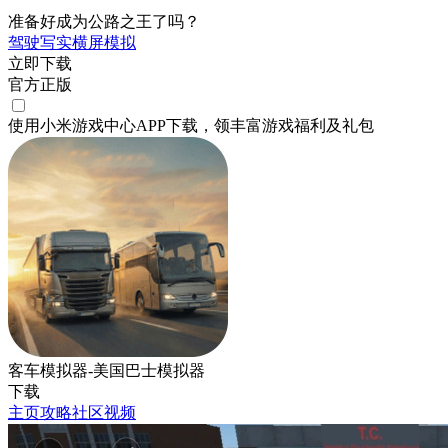
准备好成为公路之王了吗？
驾驶
写实
横屏
模拟
立即下载
官方正版
使用小米游戏中心APP
下载
，领丰富游戏
福利
及
礼包
客车模拟器-美国巴士模拟器
下载
主页
攻略
社区
视频