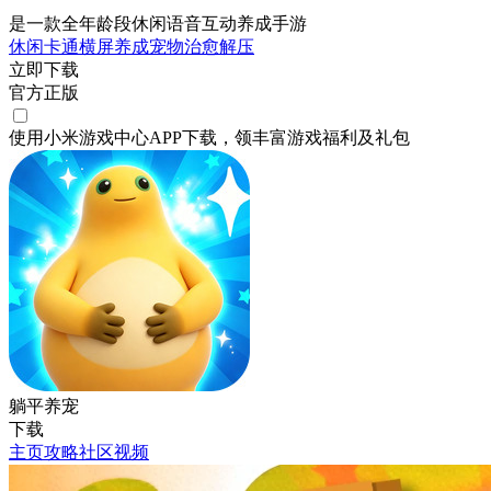
是一款全年龄段休闲语音互动养成手游
休闲
卡通
横屏
养成
宠物
治愈
解压
立即下载
官方正版
使用小米游戏中心APP
下载
，领丰富游戏
福利
及
礼包
躺平养宠
下载
主页
攻略
社区
视频