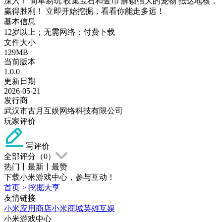
深入！ 简单易玩 收集宝石和金币 解锁强大的宠物 抵达地核，
赢得胜利！ 立即开始挖掘，看看你能走多远！
基本信息
12岁以上；无需网络；付费下载
文件大小
129MB
当前版本
1.0.0
更新日期
2026-05-21
发行商
武汉市古月互娱网络科技有限公司
玩家评价
写评价
全部评分（
0
）
热门
丨
最新
丨
最赞
下载小米游戏中心，参与互动！
首页
>
挖掘大亨
友情链接
小米应用商店
小米商城
英雄互娱
小米游戏中心