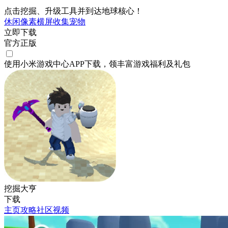
点击挖掘、升级工具并到达地球核心！
休闲
像素
横屏
收集
宠物
立即下载
官方正版
使用小米游戏中心APP
下载
，领丰富游戏
福利
及
礼包
挖掘大亨
下载
主页
攻略
社区
视频