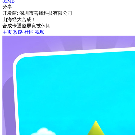
85MB
分享
开发商: 深圳市善锋科技有限公司
山海经大合成！
合成
卡通
竖屏
竞技
休闲
主页
攻略
社区
视频