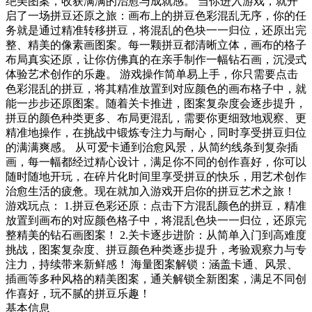
绝美图案，收获满满的治愈与成就感。 当你进入游戏，就开
启了一场拼豆还原之旅：画布上的拼豆色彩混乱无序，你的任
务就是通过精准转移拼豆，将混乱的色块一一归位，还原出完
整、精美的像素画图案。每一颗拼豆都清晰立体，画布的格子
布局真实还原，让你仿佛真的在亲手制作一幅钻石画，沉浸式
体验艺术创作的乐趣。 游戏操作简单易上手，你只需要点击
色彩混乱的拼豆，将其精准放置到对应颜色的画布格子中，就
能一步步还原图案。随着关卡推进，图案复杂度会逐步提升，
拼豆的颜色种类更多、布局更混乱，需要你更细致地观察、更
精准地操作，在挑战中锻炼专注力与耐心，同时享受拼豆归位
的满满爽感。 从可爱卡通到治愈风景，从简约线条到复杂插
画，每一幅都经过精心设计，满足你不同的创作喜好，你可以
随时随地开玩，在碎片化时间里享受拼豆的快乐，用艺术创作
治愈生活的疲惫。现在就加入游戏开启你的拼豆艺术之旅！
游戏玩点： 1.拼豆色彩还原：点击下方混乱颜色的拼豆，精准
放置到画布的对应颜色格子中，将混乱色块一一归位，还原完
整精美的钻石画图案！ 2.关卡逐步进阶：从简单入门到高难度
挑战，图案复杂度、拼豆颜色种类逐步提升，考验观察力与专
注力，持续带来新鲜感！ 海量图案解锁：涵盖卡通、风景、
插画等多种风格的精美图案，通关解锁全新图案，满足不同创
作喜好，玩不腻的拼豆乐趣！
基本信息