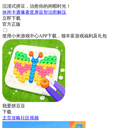
沉浸式拼豆，治愈你的闲暇时光！
休闲
卡通
像素
竖屏
益智
治愈
解压
立即下载
官方正版
使用小米游戏中心APP
下载
，领丰富游戏
福利
及
礼包
我爱拼豆豆
下载
主页
攻略
社区
视频