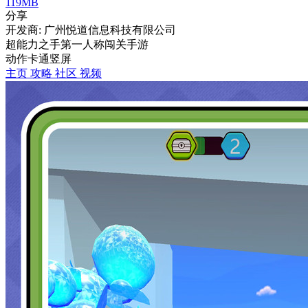
119MB
分享
开发商: 广州悦道信息科技有限公司
超能力之手第一人称闯关手游
动作
卡通
竖屏
主页
攻略
社区
视频