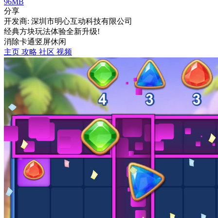
96MB
分享
开发商: 深圳市明心互动科技有限公司
经典方块玩法体验全新升级!
消除
卡通
竖屏
休闲
主页
攻略
社区
视频