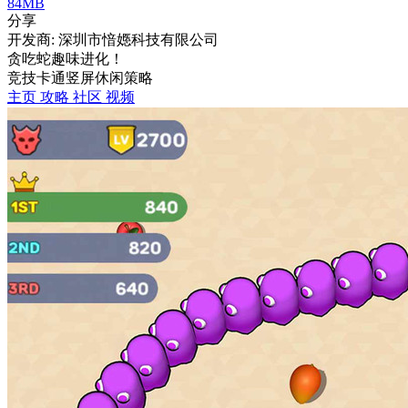
84MB
分享
开发商: 深圳市愔嫕科技有限公司
贪吃蛇趣味进化！
竞技
卡通
竖屏
休闲
策略
主页
攻略
社区
视频