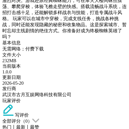
激烈对决。游戏还原经典蜘蛛能力，可在摩天大楼间蛛丝摆
荡、攀爬穿梭，体验飞檐走壁的快感。搭载流畅战斗系统，连
招打击感十足，还能解锁多样战衣与技能，打造专属战斗风
格。 玩家可以在城市中穿梭，完成支线任务，挑战各种挑
战，同时还能发现隐藏的秘密和收集物品。这是探索城市、暂
时忘却主线剧情的绝佳方式。你准备好成为终极蜘蛛英雄了
吗？
基本信息
无需网络；付费下载
文件大小
232MB
当前版本
1.0.0
更新日期
2026-05-20
发行商
武汉市古月互娱网络科技有限公司
玩家评价
写评价
全部评分（
0
）
热门
丨
最新
丨
最赞