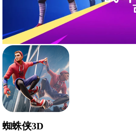
蜘蛛侠3D