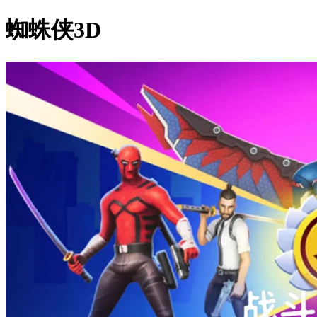
蜘蛛侠3D