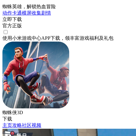
蜘蛛英雄，解锁热血冒险
动作
卡通
横屏
收集
剧情
立即下载
官方正版
使用小米游戏中心APP
下载
，领丰富游戏
福利
及
礼包
蜘蛛侠3D
下载
主页
攻略
社区
视频