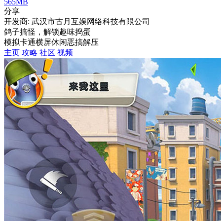
565MB
分享
开发商: 武汉市古月互娱网络科技有限公司
鸽子搞怪，解锁趣味捣蛋
模拟
卡通
横屏
休闲
恶搞
解压
主页
攻略
社区
视频