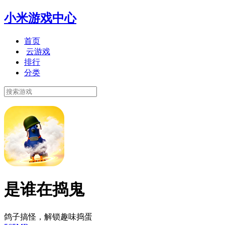
小米游戏中心
首页
云游戏
排行
分类
是谁在捣鬼
鸽子搞怪，解锁趣味捣蛋