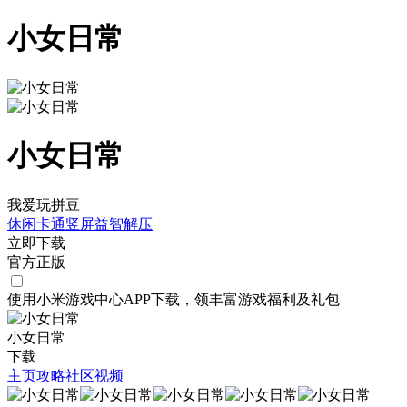
小女日常
小女日常
我爱玩拼豆
休闲
卡通
竖屏
益智
解压
立即下载
官方正版
使用小米游戏中心APP
下载
，领丰富游戏
福利
及
礼包
小女日常
下载
主页
攻略
社区
视频