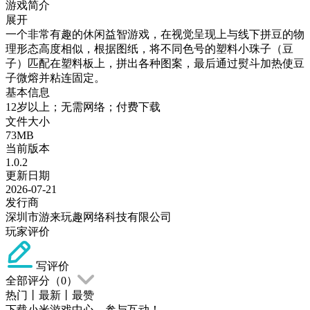
游戏简介
展开
一个非常有趣的休闲益智游戏，在视觉呈现上与线下拼豆的物
理形态高度相似，根据图纸，将不同色号的塑料小珠子（豆
子）匹配在塑料板上，拼出各种图案，最后通过熨斗加热使豆
子微熔并粘连固定。
基本信息
12岁以上；无需网络；付费下载
文件大小
73MB
当前版本
1.0.2
更新日期
2026-07-21
发行商
深圳市游来玩趣网络科技有限公司
玩家评价
写评价
全部评分（
0
）
热门
丨
最新
丨
最赞
下载小米游戏中心，参与互动！