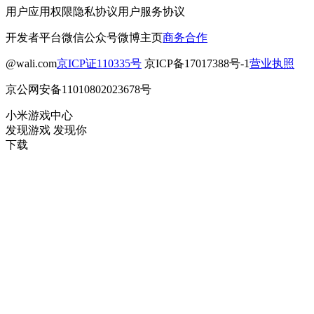
用户应用权限
隐私协议
用户服务协议
开发者平台
微信公众号
微博主页
商务合作
@wali.com
京ICP证110335号
京ICP备17017388号-1
营业执照
京公网安备11010802023678号
小米游戏中心
发现游戏 发现你
下载