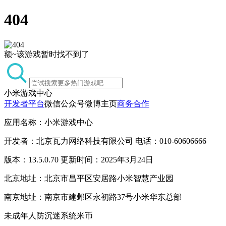
404
额~该游戏暂时找不到了
小米游戏中心
开发者平台
微信公众号
微博主页
商务合作
应用名称：小米游戏中心
开发者：北京瓦力网络科技有限公司 电话：010-60606666
版本：13.5.0.70 更新时间：2025年3月24日
北京地址：北京市昌平区安居路小米智慧产业园
南京地址：南京市建邺区永初路37号小米华东总部
未成年人防沉迷系统
米币